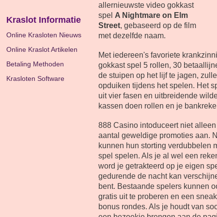
allernieuwste video gokkast
spel
A Nightmare on Elm
Kraslot Informatie
Street
, gebaseerd op de film
Online Krasloten Nieuws
met dezelfde naam.
Online Kraslot Artikelen
Met iedereen's favoriete krankzinn
Betaling Methoden
gokkast spel 5 rollen, 30 betaallij
de stuipen op het lijf te jagen, zull
Krasloten Software
opduiken tijdens het spelen. Het s
uit vier fasen en uitbreidende wild
kassen doen rollen en je bankreke
888 Casino intoduceert niet alleen
aantal geweldige promoties aan. 
kunnen hun storting verdubbelen m
spel spelen. Als je al wel een reken
word je getrakteerd op je eigen s
gedurende de nacht kan verschijne
bent. Bestaande spelers kunnen oo
gratis uit te proberen en een sneak
bonus rondes. Als je houdt van so
een bezoekje brengen aan de pagin