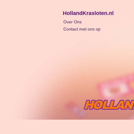
HollandKrasloten.nl
Over Ons
Contact met ons op