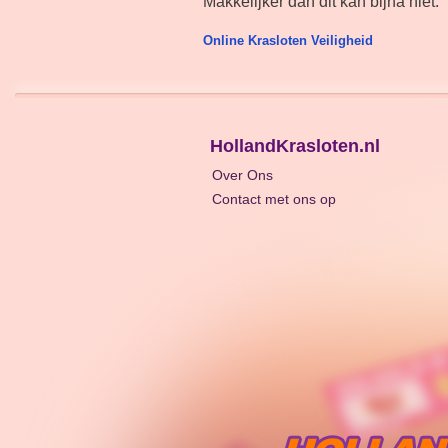
Makkelijker dan dit kan bijna niet.
Online Krasloten Veiligheid
HollandKrasloten.nl
Over Ons
Contact met ons op