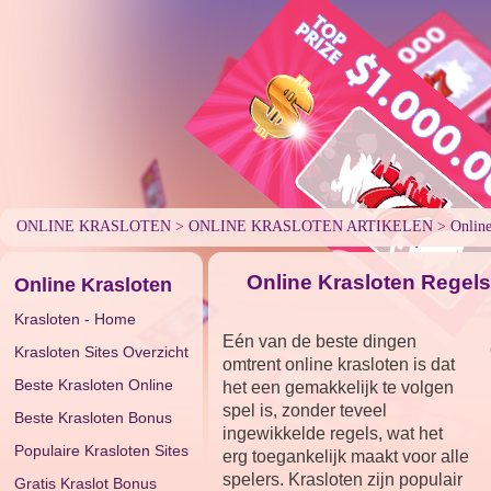
ONLINE KRASLOTEN
>
ONLINE KRASLOTEN ARTIKELEN
>
Online
Online Krasloten Regels
Online Krasloten
Krasloten - Home
Eén van de beste dingen
Krasloten Sites Overzicht
omtrent online krasloten is dat
Beste Krasloten Online
het een gemakkelijk te volgen
spel is, zonder teveel
Beste Krasloten Bonus
ingewikkelde regels, wat het
Populaire Krasloten Sites
erg toegankelijk maakt voor alle
spelers. Krasloten zijn populair
Gratis Kraslot Bonus