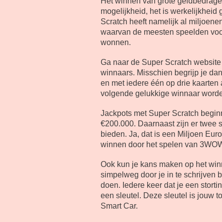
Het winnen van grote geldbedragen
mogelijkheid, het is werkelijkhei
Scratch heeft namelijk al miljoenen
waarvan de meesten speelden voor
wonnen.
Ga naar de Super Scratch website e
winnaars. Misschien begrijp je da
en met iedere één op drie kaarten 
volgende gelukkige winnaar word
Jackpots met Super Scratch beginn
€200.000. Daarnaast zijn er twee 
bieden. Ja, dat is een Miljoen Euro
winnen door het spelen van 3W
Ook kun je kans maken op het win
simpelweg door je in te schrijven b
doen. Iedere keer dat je een storti
een sleutel. Deze sleutel is jouw t
Smart Car.